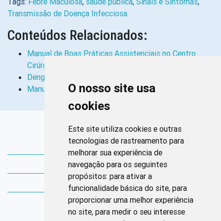
Tags:
Febre Maculosa
,
saúde pública
,
Sinais e Sintomas
,
Transmissão de Doença Infecciosa
Conteúdos Relacionados:
Manual de Boas Práticas Assistenciais no Centro
Cirúrgico
Dengue: Manual de Enfermagem
O nosso site usa
Manual do Usuário Prescrição de Enfermagem AGHU
cookies
Links Rápidos
Este site utiliza cookies e outras
tecnologias de rastreamento para
Bibliotecas Corens
melhorar sua experiência de
navegação para os seguintes
Bases da Saúde
propósitos:
para ativar a
Bases de conhecimento
funcionalidade básica do site
,
para
proporcionar uma melhor experiência
Endereço
no site
,
para medir o seu interesse