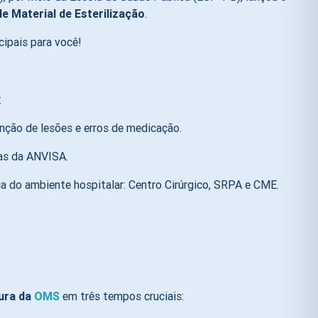
e Material de Esterilização
.
ipais para você!
:
enção de lesões e erros de medicação
.
mas da ANVISA
.
ca do ambiente hospitalar: Centro Cirúrgico, SRPA e CME
.
gura da
OMS
em três tempos cruciais
: