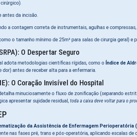
cirúrgico)
.
 antes da incisão
.
tindo a contagem correta de instrumentais, agulhas e compressa
(como o tamanho mínimo de 25m² para salas de cirurgia geral) e
(SRPA): O Despertar Seguro
l adota metodologias científicas rígidas, como o
Índice de Ald
 dor) antes de receber alta para a enfermaria
.
ME): O Coração Invisível do Hospital
etalha minuciosamente o fluxo de zonificação (separando estritam
gica apresentar sujidade residual,
toda a caixa deve voltar para o pro
EP
ematização da Assistência de Enfermagem Perioperatória 
ente nas fases pré, trans e pós-operatória, aplicando escalas de 