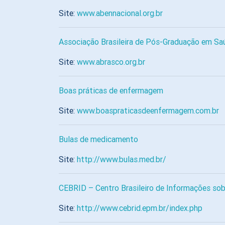
Site:
www.abennacional.org.br
Associação Brasileira de Pós-Graduação em Sa
Site:
www.abrasco.org.br
Boas práticas de enfermagem
Site:
www.boaspraticasdeenfermagem.com.br
Bulas de medicamento
Site:
http://www.bulas.med.br/
CEBRID – Centro Brasileiro de Informações so
Site:
http://www.cebrid.epm.br/index.php