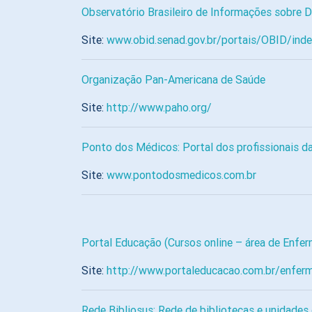
Observatório Brasileiro de Informações sobre 
Site:
www.obid.senad.gov.br/portais/OBID/inde
Organização Pan-Americana de Saúde
Site:
http://www.paho.org/
Ponto dos Médicos: Portal dos profissionais d
Site:
www.pontodosmedicos.com.br
Portal Educação (Cursos online – área de Enfe
Site:
http://www.portaleducacao.com.br/enfe
Rede Bibliosus: Rede de bibliotecas e unidade