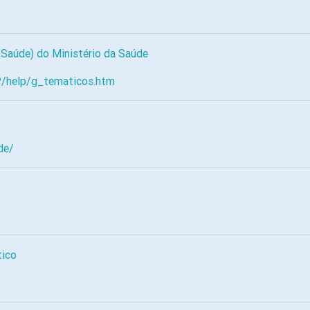
 Saúde) do Ministério da Saúde
/P/help/g_tematicos.htm
de/
tico