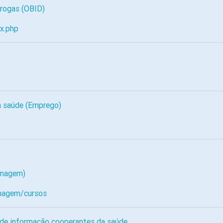
Drogas (OBID)
x.php
a saúde (Emprego)
rmagem)
rmagem/cursos
s de informação cooperantes da saúde