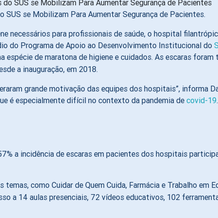
do SUS se Mobilizam Para Aumentar Segurança de Pacientes.
ene necessários para profissionais de saúde, o hospital filantróp
médio do Programa de Apoio ao Desenvolvimento Institucional do
ma espécie de maratona de higiene e cuidados. As escaras fora
desde a inauguração, em 2018.
raram grande motivação das equipes dos hospitais”, informa Dan
 que é especialmente difícil no contexto da pandemia de
covid-19
7% a incidência de escaras em pacientes dos hospitais particip
s temas, como Cuidar de Quem Cuida, Farmácia e Trabalho em Equ
sso a 14 aulas presenciais, 72 vídeos educativos, 102 ferramen