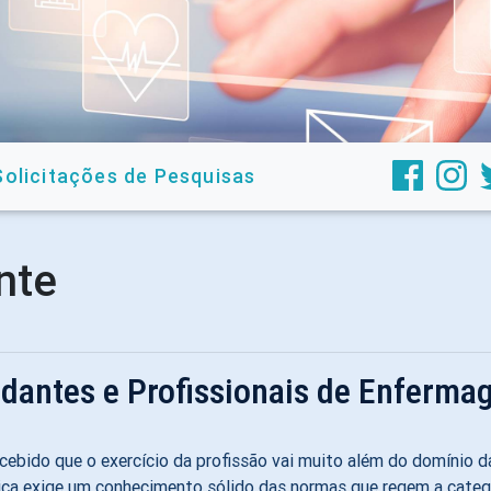
Solicitações de Pesquisas
nte
udantes e Profissionais de Enferm
rcebido que o exercício da profissão vai muito além do domínio d
ídica exige um conhecimento sólido das normas que regem a categ