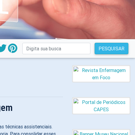
PESQUISAR
agem
as técnicas assistenciais.
oria. Para consolidar esses