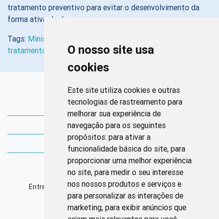
tratamento preventivo para evitar o desenvolvimento da
forma ativa da doença.
Tags:
Ministério da Saúde - MS
,
prevenção
,
saúde pública
,
O nosso site usa
tratamento
,
Tuberculose
cookies
Links Rápidos
Este site utiliza cookies e outras
tecnologias de rastreamento para
Bibliotecas Corens
melhorar sua experiência de
navegação para os seguintes
Bases da Saúde
propósitos:
para ativar a
Bases de conhecimento
funcionalidade básica do site
,
para
proporcionar uma melhor experiência
Endereço
no site
,
para medir o seu interesse
nos nossos produtos e serviços e
Entrequadra Sul 208/209, Asa Sul, CEP: 70390-100
para personalizar as interações de
marketing
,
para exibir anúncios que
Horário de Funcionamento