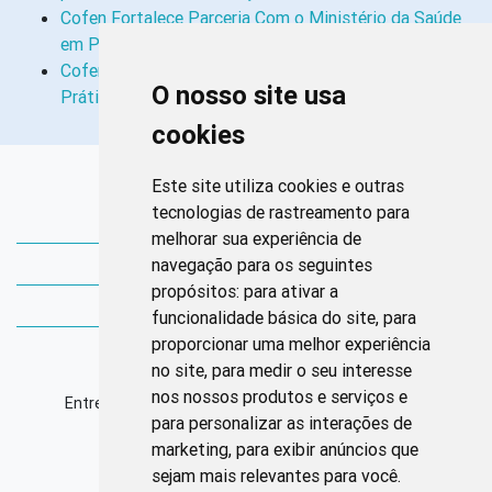
Cofen Fortalece Parceria Com o Ministério da Saúde
em Práticas Integrativas e…
Cofen Normatiza Atuação da Enfermagem nas
O nosso site usa
Práticas Integrativas e Complementares
cookies
Links Rápidos
Este site utiliza cookies e outras
tecnologias de rastreamento para
Bibliotecas Corens
melhorar sua experiência de
navegação para os seguintes
Bases da Saúde
propósitos:
para ativar a
Bases de conhecimento
funcionalidade básica do site
,
para
proporcionar uma melhor experiência
Endereço
no site
,
para medir o seu interesse
nos nossos produtos e serviços e
Entrequadra Sul 208/209, Asa Sul, CEP: 70390-100
para personalizar as interações de
marketing
,
para exibir anúncios que
Horário de Funcionamento
sejam mais relevantes para você
.