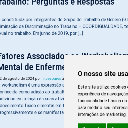
Trabalho: Perguntas e Respostas
ão constituída por integrantes do Grupo de Trabalho de Gênero (
liminação da Discriminação no Trabalho – COORDIGUALDADE, tem
xual no trabalho. Em junho de 2019, por […]
Fatores Associados ao Workaholis
Mental de Enfermeiros
O nosso site us
Imprimir
2 de agosto de 2024 por
filipesoares
às 09:54
 workaholism é uma expressão americana utilizada para designa
Este site utiliza cookies
onhecida como adição ao trabalho, ela faz referência à dependê
experiência de navegação
ndivíduo em relação às suas atividades de trabalho, estando entr
funcionalidade básica do 
doecimento físico e mental em trabalhadores. Esse fenômeno s
para medir o seu interess
rogressivamente e se manifesta por meio […]
interações de marketing
,