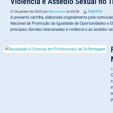
Violência e Assédio Sexual no 
Imprimir
27 de janeiro de 2025 por
filipesoares
às 09:28
A presente cartilha, elaborada originalmente pela comiss
Nacional de Promoção da Igualdade de Oportunidades e E
principais dúvidas relacionadas à violência e ao assédio se
1
O
c
i
a
p