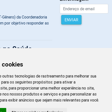
GT-Gênero) da Coordenadoria
ENVIAR
 por objetivo responder as
m na Saúde
a cookies
r o vício em trabalho, também
 e outras tecnologias de rastreamento para melhorar sua
ncia psicopatológica do
 para os seguintes propósitos:
para ativar a
e as principais causas de
site
,
para proporcionar uma melhor experiência no site
,
e desenvolve
e nos nossos produtos e serviços e para personalizar as
para exibir anúncios que sejam mais relevantes para você
.