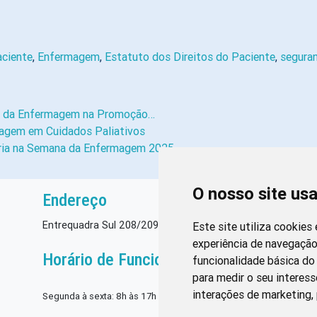
aciente
,
Enfermagem
,
Estatuto dos Direitos do Paciente
,
seguran
el da Enfermagem na Promoção…
magem em Cuidados Paliativos
oria na Semana da Enfermagem 2025
O nosso site us
Endereço
Entrequadra Sul 208/209, Asa Sul, CEP: 70390-100
Este site utiliza cookies
experiência de navegação
Horário de Funcionamento
funcionalidade básica do 
para medir o seu interess
interações de marketing
,
Segunda à sexta: 8h às 17h