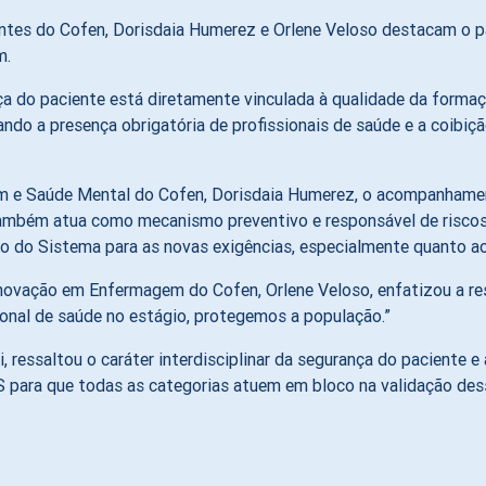
ntes do Cofen, Dorisdaia Humerez e Orlene Veloso destacam o p
m.
ça do paciente está diretamente vinculada à qualidade da forma
rando a presença obrigatória de profissionais de saúde e a coib
 e Saúde Mental do Cofen, Dorisdaia Humerez, o acompanhament
 também atua como mecanismo preventivo e responsável de riscos 
xão do Sistema para as novas exigências, especialmente quanto ao
ovação em Enfermagem do Cofen, Orlene Veloso, enfatizou a resp
ional de saúde no estágio, protegemos a população.”
 ressaltou o caráter interdisciplinar da segurança do paciente e
AS para que todas as categorias atuem em bloco na validação desse