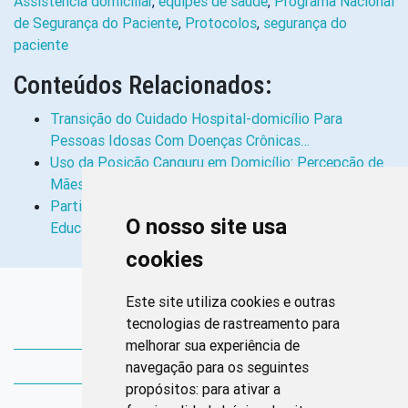
Assistência domiciliar
,
equipes de saúde
,
Programa Nacional
de Segurança do Paciente
,
Protocolos
,
segurança do
paciente
Conteúdos Relacionados:
Transição do Cuidado Hospital-domicílio Para
Pessoas Idosas Com Doenças Crônicas…
Uso da Posição Canguru em Domicílio: Percepção de
Mães de Recém-nascidos de Risco
Participe da Pesquisa “Validação de Vídeos
O nosso site usa
Educativos Sobre a Insulinoterapia no…
cookies
Links Rápidos
Este site utiliza cookies e outras
tecnologias de rastreamento para
Bibliotecas Corens
melhorar sua experiência de
navegação para os seguintes
Bases da Saúde
propósitos:
para ativar a
Bases de conhecimento