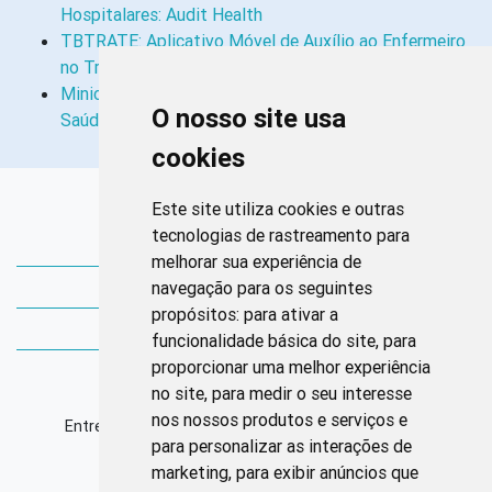
Hospitalares: Audit Health
TBTRATE: Aplicativo Móvel de Auxílio ao Enfermeiro
no Tratamento da Tuberculose…
Minicurso “Instrumentos de Trabalho na Gestão Em
O nosso site usa
Saúde”: Estratégia de Educação…
cookies
Links Rápidos
Este site utiliza cookies e outras
tecnologias de rastreamento para
Bibliotecas Corens
melhorar sua experiência de
navegação para os seguintes
Bases da Saúde
propósitos:
para ativar a
Bases de conhecimento
funcionalidade básica do site
,
para
proporcionar uma melhor experiência
Endereço
no site
,
para medir o seu interesse
nos nossos produtos e serviços e
Entrequadra Sul 208/209, Asa Sul, CEP: 70390-100
para personalizar as interações de
marketing
,
para exibir anúncios que
Horário de Funcionamento