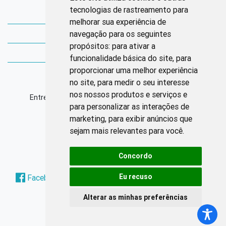
tecnologias de rastreamento para
Bibliotecas Corens
melhorar sua experiência de
navegação para os seguintes
Bases da Saúde
propósitos:
para ativar a
Bases de conhecimento
funcionalidade básica do site
,
para
proporcionar uma melhor experiência
Endereço
no site
,
para medir o seu interesse
nos nossos produtos e serviços e
Entrequadra Sul 208/209, Asa Sul, CEP: 70390-100
para personalizar as interações de
marketing
,
para exibir anúncios que
Horário de Funcionamento
sejam mais relevantes para você
.
Segunda à sexta: 8h às 17h
Concordo
Redes Sociais
Eu recuso
Facebook
Instagram
Twitter
Pinterest
Alterar as minhas preferências