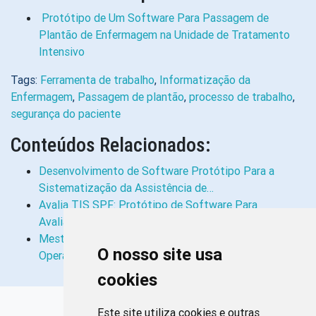
Protótipo de Um Software Para Passagem de
Plantão de Enfermagem na Unidade de Tratamento
Intensivo
Tags:
Ferramenta de trabalho
,
Informatização da
Enfermagem
,
Passagem de plantão
,
processo de trabalho
,
segurança do paciente
Conteúdos Relacionados:
Desenvolvimento de Software Protótipo Para a
Sistematização da Assistência de…
Avalia TIS SPF: Protótipo de Software Para
Avaliação Clínica de Enfermeiros em…
Mestrado Cofen/Capes: Software Facilita
O nosso site usa
Operacionalização de Processo de…
cookies
Links Rápidos
Este site utiliza cookies e outras