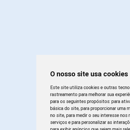
O nosso site usa cookies
Este site utiliza cookies e outras tecn
rastreamento para melhorar sua experi
para os seguintes propósitos:
para ativ
básica do site
,
para proporcionar uma m
no site
,
para medir o seu interesse nos
serviços e para personalizar as interaç
para exibir anúncios que sejam mais rel