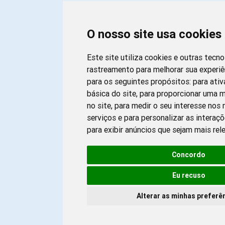
O nosso site usa cookies
Este site utiliza cookies e outras tecn
rastreamento para melhorar sua experi
para os seguintes propósitos:
para ativ
básica do site
,
para proporcionar uma m
no site
,
para medir o seu interesse nos
serviços e para personalizar as interaç
para exibir anúncios que sejam mais rel
Concordo
Eu recuso
Alterar as minhas preferê