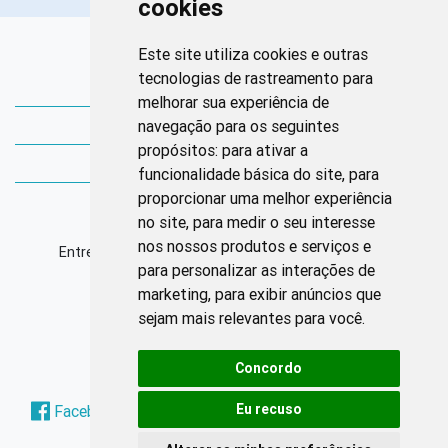
cookies
Links Rápidos
Este site utiliza cookies e outras
tecnologias de rastreamento para
Bibliotecas Corens
melhorar sua experiência de
navegação para os seguintes
Bases da Saúde
propósitos:
para ativar a
Bases de conhecimento
funcionalidade básica do site
,
para
proporcionar uma melhor experiência
Endereço
no site
,
para medir o seu interesse
nos nossos produtos e serviços e
Entrequadra Sul 208/209, Asa Sul, CEP: 70390-100
para personalizar as interações de
marketing
,
para exibir anúncios que
Horário de Funcionamento
sejam mais relevantes para você
.
Segunda à sexta: 8h às 17h
Concordo
Redes Sociais
Eu recuso
Facebook
Instagram
Twitter
Pinterest