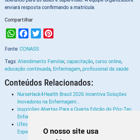
enviará resposta confirmando a matrícula.
Compartilhar
WhatsApp
Facebook
Twitter
Pinterest
Fonte:
CONASS
Tags:
Atendimento Familiar
,
capacitação
,
curso online
,
educação continuada
,
Enfermagem
,
profissional da saúde
Conteúdos Relacionados:
NurseHack4Health Brasil 2026 Incentiva Soluções
Inovadoras na Enfermagem:…
Inscrições Abertas Para a Quarta Edição do Pós-Tec
Enfermagem
Ufes Integra Projeto Nacional Que Oferece
O nosso site usa
Especialização Gratuita em Enfermagem…