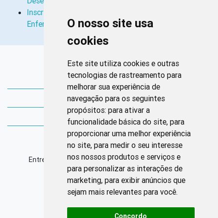
Desenvolvimento de Soluções Inovadoras Para a…
Inscrições Abertas Para a Quarta Edição do Pós-Tec
O nosso site usa
Enfermagem
cookies
Links Rápidos
Este site utiliza cookies e outras
tecnologias de rastreamento para
Bibliotecas Corens
melhorar sua experiência de
navegação para os seguintes
Bases da Saúde
propósitos:
para ativar a
Bases de conhecimento
funcionalidade básica do site
,
para
proporcionar uma melhor experiência
Endereço
no site
,
para medir o seu interesse
nos nossos produtos e serviços e
Entrequadra Sul 208/209, Asa Sul, CEP: 70390-100
para personalizar as interações de
marketing
,
para exibir anúncios que
Horário de Funcionamento
sejam mais relevantes para você
.
Segunda à sexta: 8h às 17h
Concordo