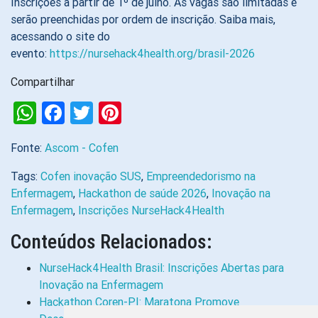
Inscrições a partir de 1º de julho. As vagas são limitadas e
serão preenchidas por ordem de inscrição. Saiba mais,
acessando o site do
evento:
https://nursehack4health.org/brasil-2026
Compartilhar
WhatsApp
Facebook
Twitter
Pinterest
Fonte:
Ascom - Cofen
Tags:
Cofen inovação SUS
,
Empreendedorismo na
Enfermagem
,
Hackathon de saúde 2026
,
Inovação na
Enfermagem
,
Inscrições NurseHack4Health
Conteúdos Relacionados:
NurseHack4Health Brasil: Inscrições Abertas para
Inovação na Enfermagem
Hackathon Coren-PI: Maratona Promove