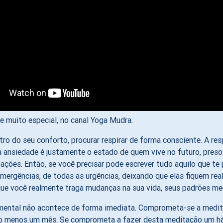
e muito especial, no canal Yoga Mudra.
o do seu conforto, procurar respirar de forma consciente. A res
ansiedade é justamente o estado de quem vive no futuro, preso
ões. Então, se você precisar pode escrever tudo aquilo que te 
 emergências, de todas as urgências, deixando que elas fiquem 
 que você realmente traga mudanças na sua vida, seus padrões me
mental não acontece de forma imediata. Comprometa-se a medit
o menos um mês. Se comprometa a fazer desta meditação um há