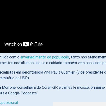
m lida com o
envelhecimento da população
, tanto nos atendimen
ra aumentou nos últimos anos e o cuidado também vem passando p
cialistas em gerontologia Ana Paula Guarnieri (vice-presidente 
rsitário da USP).
orrone, conselheira do Coren-SP, e James Francisco, primeiro-t
sts e Google Podcasts.
opulacional