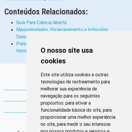
Conteúdos Relacionados:
Guia Para Ciência Aberta
Masculinidades, Encarceramento e Infecções
Sexualmente Transmissíveis: Análise…
Práticas de Cuidado e Necessidades de Saúde de
O nosso site usa
Homens Em Atenção Domiciliar
cookies
Links Rápidos
Este site utiliza cookies e outras
tecnologias de rastreamento para
Bibliotecas Corens
melhorar sua experiência de
navegação para os seguintes
Bases da Saúde
propósitos:
para ativar a
Bases de conhecimento
funcionalidade básica do site
,
para
proporcionar uma melhor experiência
Endereço
no site
,
para medir o seu interesse
nos nossos produtos e serviços e