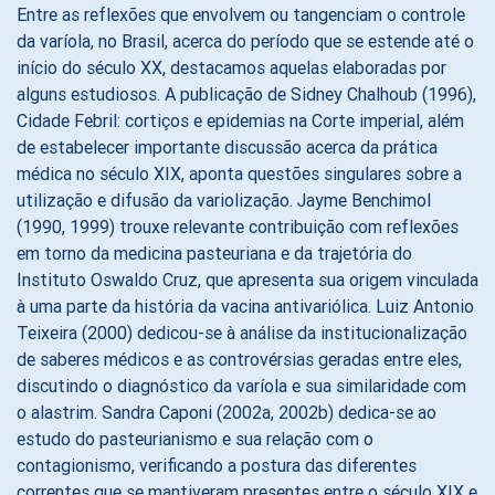
Entre as reflexões que envolvem ou tangenciam o controle
da varíola, no Brasil, acerca do período que se estende até o
início do século XX, destacamos aquelas elaboradas por
alguns estudiosos. A publicação de Sidney Chalhoub (1996),
Cidade Febril: cortiços e epidemias na Corte imperial, além
de estabelecer importante discussão acerca da prática
médica no século XIX, aponta questões singulares sobre a
utilização e difusão da variolização. Jayme Benchimol
(1990, 1999) trouxe relevante contribuição com reflexões
em torno da medicina pasteuriana e da trajetória do
Instituto Oswaldo Cruz, que apresenta sua origem vinculada
à uma parte da história da vacina antivariólica. Luiz Antonio
Teixeira (2000) dedicou-se à análise da institucionalização
de saberes médicos e as controvérsias geradas entre eles,
discutindo o diagnóstico da varíola e sua similaridade com
o alastrim. Sandra Caponi (2002a, 2002b) dedica-se ao
estudo do pasteurianismo e sua relação com o
contagionismo, verificando a postura das diferentes
correntes que se mantiveram presentes entre o século XIX e