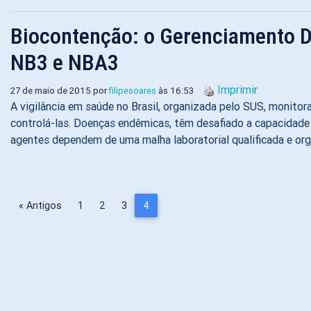
Biocontenção: o Gerenciamento D
NB3 e NBA3
Imprimir
27 de maio de 2015 por
filipesoares
às 16:53
A vigilância em saúde no Brasil, organizada pelo SUS, monitor
controlá-las. Doenças endêmicas, têm desafiado a capacidade d
agentes dependem de uma malha laboratorial qualificada e org
« Antigos
1
2
3
4