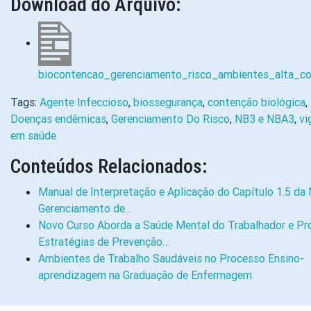
Download do Arquivo:
biocontencao_gerenciamento_risco_ambientes_alta_c
Tags:
Agente Infeccioso
,
biossegurança
,
contenção biológica
,
Doenças endêmicas
,
Gerenciamento Do Risco
,
NB3 e NBA3
,
vi
em saúde
Conteúdos Relacionados:
Manual de Interpretação e Aplicação do Capítulo 1.5 da 
Gerenciamento de…
Novo Curso Aborda a Saúde Mental do Trabalhador e Pr
Estratégias de Prevenção…
Ambientes de Trabalho Saudáveis no Processo Ensino-
aprendizagem na Graduação de Enfermagem