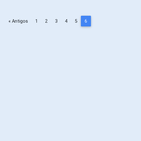
« Antigos
1
2
3
4
5
6