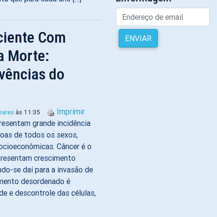
ciente Com
ENVIAR
a Morte:
vências do
Imprimir
soares
às 11:35
resentam grande incidência
soas de todos os sexos,
socioeconômicas. Câncer é o
presentam crescimento
ndo-se daí para a invasão de
imento desordenado é
de e descontrole das células,