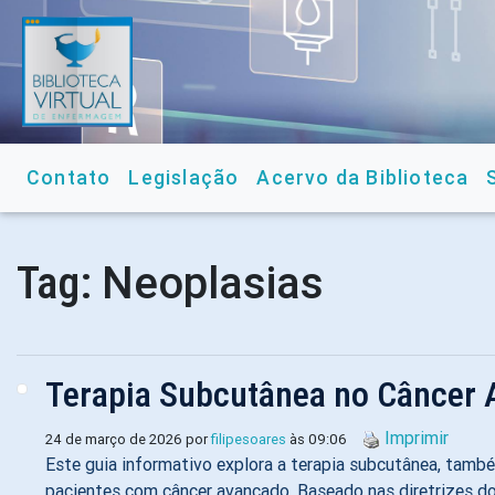
Contato
Legislação
Acervo da Biblioteca
Neoplasias
Tag:
Terapia Subcutânea no Câncer
Imprimir
24 de março de 2026 por
filipesoares
às 09:06
Este guia informativo explora a terapia subcutânea, tamb
pacientes com câncer avançado. Baseado nas diretrizes do