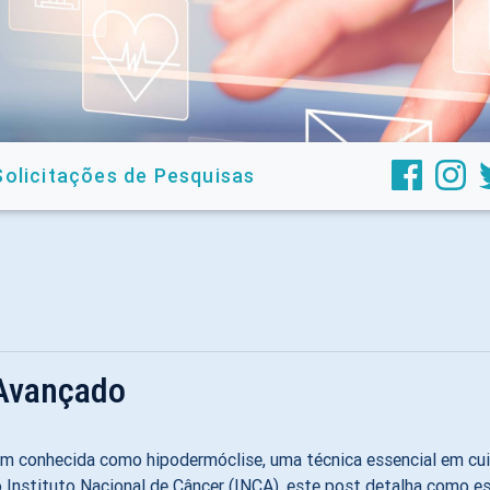
Solicitações de Pesquisas
 Avançado
ém conhecida como hipodermóclise, uma técnica essencial em cui
 Instituto Nacional de Câncer (INCA), este post detalha como es