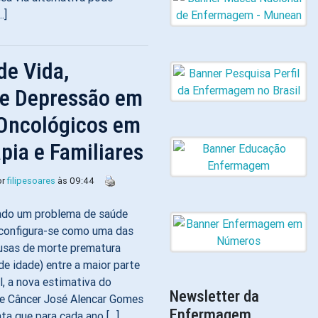
…]
de Vida,
 e Depressão em
 Oncológicos em
pia e Familiares
or
filipesoares
às 09:44
rado um problema de saúde
 configura-se como uma das
ausas de morte prematura
e idade) entre a maior parte
l, a nova estimativa do
Newsletter da
de Câncer José Alencar Gomes
Enfermagem
ta que para cada ano […]