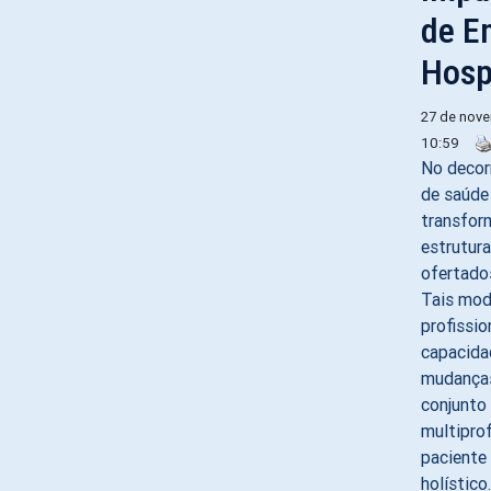
de E
Hosp
27 de nov
10:59
No decor
de saúde
transfor
estrutura
ofertado
Tais mod
profissi
capacida
mudanças
conjunto
multiprof
paciente
holístico.