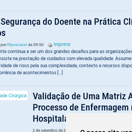
 Segurança do Doente na Prática Cl
os
Imprimir
 por
filipesoares
às 09:50
te continua a ser um dos grandes desafios para as organizações 
onsiste na prestação de cuidados com elevada qualidade. Assume
idade de risco pela sua complexidade, contexto e recursos dispo
orrência de acontecimentos […]
Validação de Uma Matriz A
Processo de Enfermagem 
Hospitalar
Im
2 de setembro de 2024 por
filipesoares
às 09:06