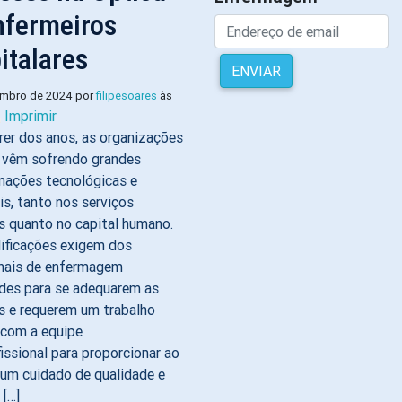
nfermeiros
italares
ENVIAR
embro de 2024 por
filipesoares
às
Imprimir
rer dos anos, as organizações
 vêm sofrendo grandes
mações tecnológicas e
is, tanto nos serviços
s quanto no capital humano.
ificações exigem dos
onais de enfermagem
des para se adequarem as
 e requerem um trabalho
 com a equipe
issional para proporcionar ao
 um cuidado de qualidade e
 […]