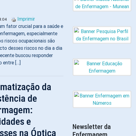
Imprimir
4:04
um fator crucial para a saúde e
 enfermagem, especialmente
s riscos ocupacionais são
cto desses riscos no dia a dia
recente buscou responder
 entre […]
ematização da
stência de
rmagem:
idades e
Newsletter da
sses na Óptica
Enfermagem