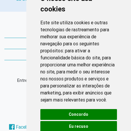
cookies
Links Rápidos
Este site utiliza cookies e outras
tecnologias de rastreamento para
Bibliotecas Corens
melhorar sua experiência de
navegação para os seguintes
Bases da Saúde
propósitos:
para ativar a
Bases de conhecimento
funcionalidade básica do site
,
para
proporcionar uma melhor experiência
Endereço
no site
,
para medir o seu interesse
nos nossos produtos e serviços e
Entrequadra Sul 208/209, Asa Sul, CEP: 70390-100
para personalizar as interações de
marketing
,
para exibir anúncios que
Horário de Funcionamento
sejam mais relevantes para você
.
Segunda à sexta: 8h às 17h
Concordo
Redes Sociais
Eu recuso
Facebook
Instagram
Twitter
Pinterest