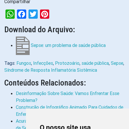
Compartilhar
WhatsApp
Facebook
Twitter
Pinterest
Download do Arquivo:
Sepse: um problema de saúde pública
Tags:
Fungos
,
Infecções
,
Protozoário
,
saúde pública
,
Sepse
,
Síndrome de Resposta Inflamatória Sistêmica
Conteúdos Relacionados:
Desinformação Sobre Saúde: Vamos Enfrentar Esse
Problema?
Construção de Infográfico Animado Para Cuidados de
Enfermagem em Crianças Com…
Acurácia do Escore Pediátrico de Alerta no Rastreio
O nosso site usa
da Sepse