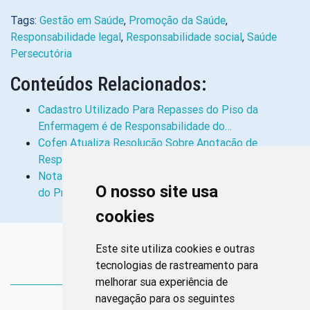
Tags:
Gestão em Saúde
,
Promoção da Saúde
,
Responsabilidade legal
,
Responsabilidade social
,
Saúde
Persecutória
Conteúdos Relacionados:
Cadastro Utilizado Para Repasses do Piso da
Enfermagem é de Responsabilidade do…
Cofen Atualiza Resolução Sobre Anotação de
Responsabilidade Técnica
Nota Técnica Esclarece os Limites Legais da Atuação
O nosso site usa
do Profissional de Enfermagem…
cookies
Links Rápidos
Este site utiliza cookies e outras
tecnologias de rastreamento para
Bibliotecas Corens
melhorar sua experiência de
navegação para os seguintes
Bases da Saúde