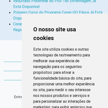
Resultado Preliminar do Pós-Tec Enfermagem Já
Está Disponível
Primeiro Curso do Programa Coren-GO Educa Já Está
Disponível
Coren-GO Mobiliza o Sistema Cofen/Conselhos
O nosso site usa
Regionais de Enfermagem Para União em…
cookies
Links Rápidos
Este site utiliza cookies e outras
tecnologias de rastreamento para
Bibliotecas Corens
melhorar sua experiência de
navegação para os seguintes
Bases da Saúde
propósitos:
para ativar a
Bases de conhecimento
funcionalidade básica do site
,
para
proporcionar uma melhor experiência
Endereço
no site
,
para medir o seu interesse
nos nossos produtos e serviços e
Entrequadra Sul 208/209, Asa Sul, CEP: 70390-100
para personalizar as interações de
marketing
,
para exibir anúncios que