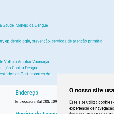
à Saúde: Manejo da Dengue
em
,
epidemiologia
,
prevenção
,
serviços de atenção primária
e Volta a Ampliar Vacinação…
inação Contra Dengue
ntários de Participantes de…
O nosso site us
Endereço
Entrequadra Sul 208/209, Asa Sul, CEP: 70390-100
Este site utiliza cookies
experiência de navegação