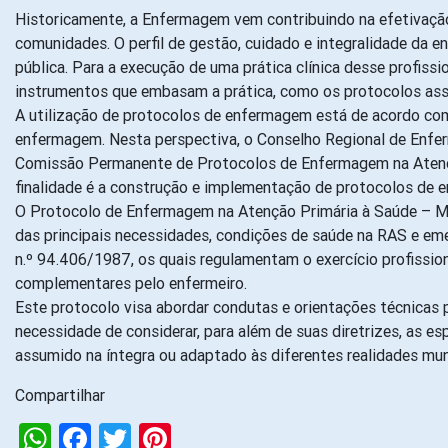
Historicamente, a Enfermagem vem contribuindo na efetivação
comunidades. O perfil de gestão, cuidado e integralidade da
pública. Para a execução de uma prática clínica desse profis
instrumentos que embasam a prática, como os protocolos ass
A utilização de protocolos de enfermagem está de acordo com
enfermagem. Nesta perspectiva, o Conselho Regional de Enfe
Comissão Permanente de Protocolos de Enfermagem na Atenção 
finalidade é a construção e implementação de protocolos de 
O Protocolo de Enfermagem na Atenção Primária à Saúde – Ma
das principais necessidades, condições de saúde na RAS e eme
n.º 94.406/1987, os quais regulamentam o exercício profissi
complementares pelo enfermeiro.
Este protocolo visa abordar condutas e orientações técnicas
necessidade de considerar, para além de suas diretrizes, as e
assumido na íntegra ou adaptado às diferentes realidades mun
Compartilhar
WhatsApp
Facebook
Twitter
Pinterest