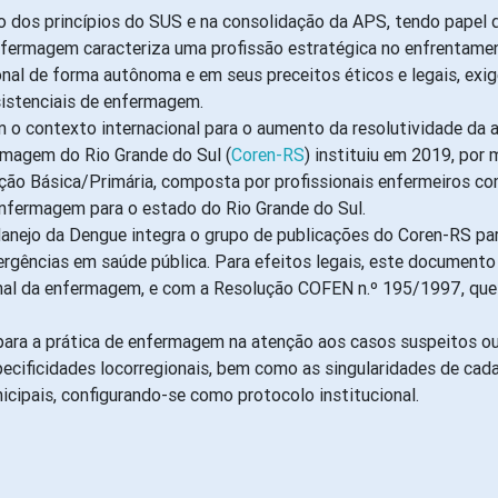
 dos princípios do SUS e na consolidação da APS, tendo papel d
 enfermagem caracteriza uma profissão estratégica no enfrentam
sional de forma autônoma e em seus preceitos éticos e legais, e
istenciais de enfermagem.
 o contexto internacional para o aumento da resolutividade da 
rmagem do Rio Grande do Sul (
Coren-RS
) instituiu em 2019, po
Básica/Primária, composta por profissionais enfermeiros com e
enfermagem para o estado do Rio Grande do Sul.
nejo da Dengue integra o grupo de publicações do Coren-RS pa
rgências em saúde pública. Para efeitos legais, este documento
onal da enfermagem, e com a Resolução COFEN n.º 195/1997, que 
 para a prática de enfermagem na atenção aos casos suspeitos o
specificidades locorregionais, bem como as singularidades de ca
icipais, configurando-se como protocolo institucional.