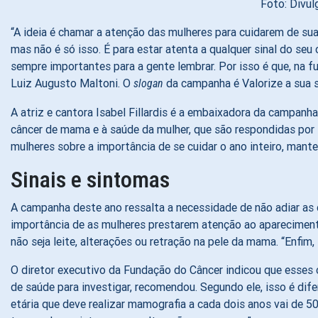
Foto: Divul
“A ideia é chamar a atenção das mulheres para cuidarem de su
mas não é só isso. É para estar atenta a qualquer sinal do se
sempre importantes para a gente lembrar. Por isso é que, na 
Luiz Augusto Maltoni. O
da campanha é Valorize a sua s
slogan
A atriz e cantora Isabel Fillardis é a embaixadora da campanh
câncer de mama e à saúde da mulher, que são respondidas por L
mulheres sobre a importância de se cuidar o ano inteiro, man
Sinais e sintomas
A campanha deste ano ressalta a necessidade de não adiar as 
importância de as mulheres prestarem atenção ao aparecimen
não seja leite, alterações ou retração na pele da mama. “Enfi
O diretor executivo da Fundação do Câncer indicou que esses
de saúde para investigar, recomendou. Segundo ele, isso é dif
etária que deve realizar mamografia a cada dois anos vai de 50