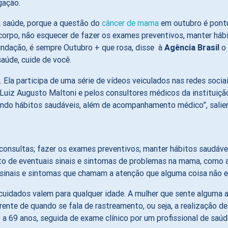
gação.
a saúde, porque a questão do
câncer de mama
em outubro é pontu
u corpo, não esquecer de fazer os exames preventivos, manter háb
fundação, é sempre Outubro + que rosa, disse à
Agência Brasil
o 
aúde, cuide de você.
a. Ela participa de uma série de vídeos veiculados nas redes soc
uiz Augusto Maltoni e pelos consultores médicos da instituição,
tendo hábitos saudáveis, além de acompanhamento médico”, salien
consultas; fazer os exames preventivos; manter hábitos saudáve
to de eventuais sinais e sintomas de problemas na mama, como 
m, sinais e sintomas que chamam a atenção que alguma coisa não e
 cuidados valem para qualquer idade. A mulher que sente alguma
erente de quando se fala de rastreamento, ou seja, a realização
 a 69 anos, seguida de exame clínico por um profissional de saúd