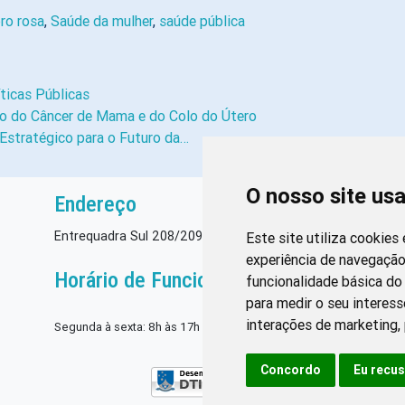
ro rosa
,
Saúde da mulher
,
saúde pública
ticas Públicas
o do Câncer de Mama e do Colo do Útero
Estratégico para o Futuro da…
O nosso site us
Endereço
Entrequadra Sul 208/209, Asa Sul, CEP: 70390-100
Este site utiliza cookies
experiência de navegação
Horário de Funcionamento
funcionalidade básica do 
para medir o seu interess
interações de marketing
,
Segunda à sexta: 8h às 17h
Concordo
Eu recu