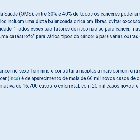
a Saúde (OMS), entre 30% e 40% de todos os cânceres poderiam 
s incluem uma dieta balanceada e rica em fibras, evitar excessos
sidade. “Todos esses são fatores de risco não só para câncer, ma
“uma catástrofe” para vários tipos de câncer e para várias outra
 câncer no sexo feminino e constitui a neoplasia mais comum ent
cer (
Inca
) é de aparecimento de mais de 66 mil novos casos de
mativa de 16.700 casos; o colorretal, com 20 mil casos novos; e