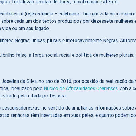
gras: fortalezas tecidas de dores, resistências e afetos.
resistência e (re)existência – celebremo-lhes em vida ou in mem
ira sobre cada um dos textos produzidos por dezessete mulheres 
de vida ou em seu legado.
ulheres Negras: únicas, plurais e irretocavelmente Negras. Autor
rilho falso, a força social, racial e política de mulheres plurais, 
a. Joselina da Silva, no ano de 2016, por ocasião da realização d
tica, idealizado pelo
Núcleo de Africanidades Cearenses
, sob a 
nistrado pela citada professora.
 pesquisadores/as, no sentido de ampliar as informações sobre a
stas senhoras têm insertadas em suas peles, e quanto podem con