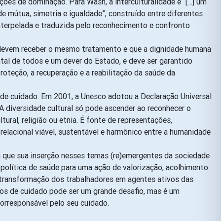
ações de dominação. Para Wash, a interculturalidade é “[…] um
 mútua, simetria e igualdade”, construído entre diferentes
 interpelada e traduzida pelo reconhecimento e confronto
devem receber o mesmo tratamento e que a dignidade humana
tal de todos e um dever do Estado, e deve ser garantido
roteção, a recuperação e a reabilitação da saúde da
o de cuidado. Em 2001, a Unesco adotou a Declaração Universal
A diversidade cultural só pode ascender ao reconhecer o
tural, religião ou etnia. É fonte de representações,
relacional viável, sustentável e harmônico entre a humanidade
a que sua inserção nesses temas (re)emergentes da sociedade
política de saúde para uma ação de valorização, acolhimento
 a transformação dos trabalhadores em agentes ativos das
sos de cuidado pode ser um grande desafio, mas é um
corresponsável pelo seu cuidado.