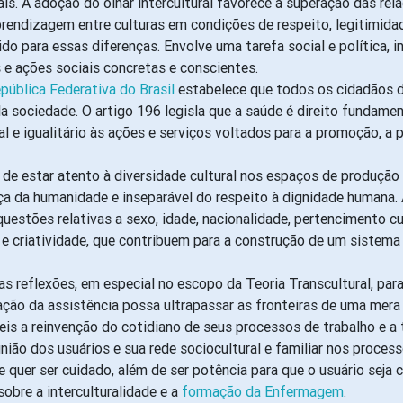
rais. A adoção do olhar intercultural favorece a superação das rel
endizagem entre culturas em condições de respeito, legitimidade
ido para essas diferenças. Envolve uma tarefa social e política,
s e ações sociais concretas e conscientes.
pública Federativa do Brasil
estabelece que todos os cidadãos 
a sociedade. O artigo 196 legisla que a saúde é direito fundamen
 e igualitário às ações e serviços voltados para a promoção, a p
ia de estar atento à diversidade cultural nos espaços de produçã
a da humanidade e inseparável do respeito à dignidade humana. 
questões relativas a sexo, idade, nacionalidade, pertencimento cul
 e criatividade, que contribuem para a construção de um sistema 
 reflexões, em especial no escopo da Teoria Transcultural, par
ção da assistência possa ultrapassar as fronteiras de uma mera 
íveis a reinvenção do cotidiano de seus processos de trabalho e
ão dos usuários e sua rede sociocultural e familiar nos proces
quer ser cuidado, além de ser potência para que o usuário seja 
obre a interculturalidade e a
formação da Enfermagem
.