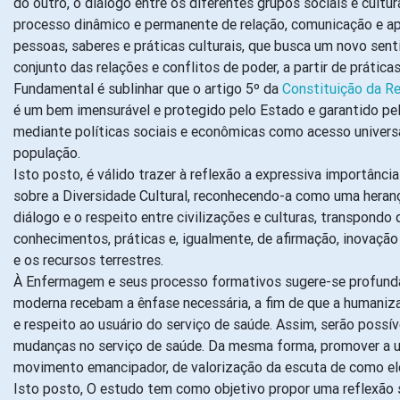
do outro, o diálogo entre os diferentes grupos sociais e cultu
processo dinâmico e permanente de relação, comunicação e apr
pessoas, saberes e práticas culturais, que busca um novo sent
conjunto das relações e conflitos de poder, a partir de prática
Fundamental é sublinhar que o artigo 5º da
Constituição da Re
é um bem imensurável e protegido pelo Estado e garantido pel
mediante políticas sociais e econômicas como acesso universal
população.
Isto posto, é válido trazer à reflexão a expressiva importânc
sobre a Diversidade Cultural, reconhecendo-a como uma heranç
diálogo e o respeito entre civilizações e culturas, transpondo 
conhecimentos, práticas e, igualmente, de afirmação, inovação
e os recursos terrestres.
À Enfermagem e seus processo formativos sugere-se profundas
moderna recebam a ênfase necessária, a fim de que a humaniza
e respeito ao usuário do serviço de saúde. Assim, serão poss
mudanças no serviço de saúde. Da mesma forma, promover a uni
movimento emancipador, de valorização da escuta de como ele 
Isto posto, O estudo tem como objetivo propor uma reflexão s