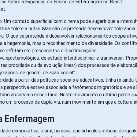
et.
. Um contato superficial com o tema pode sugerir que a intercult
ra tolere a outra. Mas não se pretende desenvolver tolerância. T
ra. O que se pretende é desenvolver relacionamentos cooperativo
busca a hegemonia, mas o reconhecimento da diversidade. Os con
se reflitam em preconceitos e discriminações.
 epistemológica, de estudo interdisciplinar e transversal. Prop
 reciprocidade ou da evolução linear) dos processos de elaboração
erações, de gênero, de ação social”.
dada a partir das políticas sociais e educativas, tinha (e aind
sa perspectiva estava associada a fenômenos migratórios e se al
ário absorvia o minoritário. Neste movimento o último perde sua
como um processo de dupla via, num movimento em que a cultura i
 da Enfermagem
iedade democrática, plural, humana, que articule políticas de igu