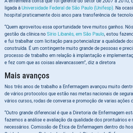
A enfermeira conta que foi gerente do setor de 2007 a 2010,
ligada à
Universidade Federal de São Paulo (Unifesp)
. Na ocas
hospital praticamente dois anos para transferência de tecnolo
“Quem aproveitou essa oportunidade teve muitos ganhos. Nós
gestão da clínica no
Sírio Libanês, em São Paulo
, estou fazen
e fui trabalhar com licitação para potencializar a qualidade d
construída. É um contingente muito grande de pessoas e precis
processo de trabalho em relação à implantação e implementaçã
e fez com que as coisas alavancassem”, diz a diretora
Mais avanços
Nos três anos de trabalho a Enfermagem avançou muito dentro 
de vários protocolos que estão nas metas nacionais de segura
vários cursos, rodas de conversa e promoção de varias ações 
“Outro grande diferencial é que a Diretoria de Enfermagem es
fazemos a análise e avaliação da qualidade dos prontuários 
necessários. Comissão de Ética de Enfermagem dentro do hos