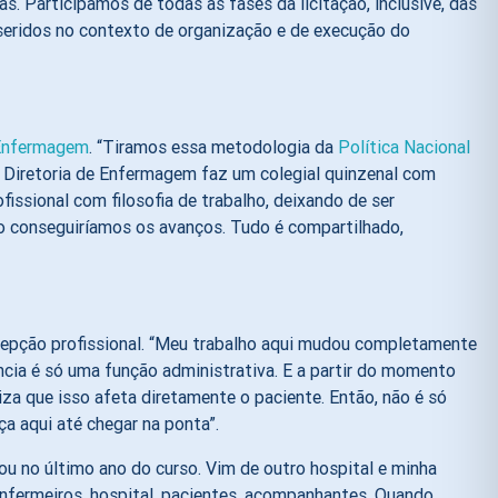
 Participamos de todas as fases da licitação, inclusive, das
nseridos no contexto de organização e de execução do
 Enfermagem
. “Tiramos essa metodologia da
Política Nacional
 A Diretoria de Enfermagem faz um colegial quinzenal com
fissional com filosofia de trabalho, deixando de ser
o conseguiríamos os avanços. Tudo é compartilhado,
cepção profissional. “Meu trabalho aqui mudou completamente
cia é só uma função administrativa. E a partir do momento
za que isso afeta diretamente o paciente. Então, não é só
a aqui até chegar na ponta”.
ou no último ano do curso. Vim de outro hospital e minha
 enfermeiros, hospital, pacientes, acompanhantes. Quando