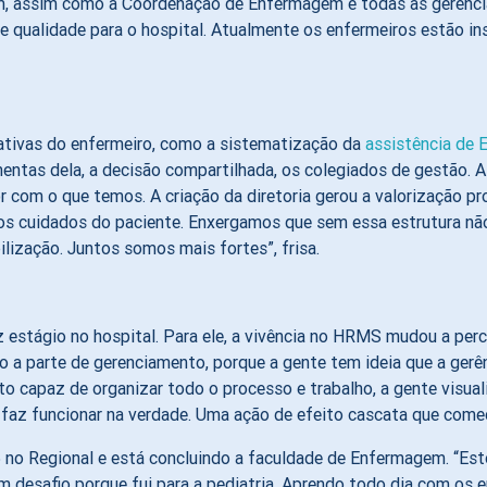
, assim como a Coordenação de Enfermagem e todas as gerências.
e qualidade para o hospital. Atualmente os enfermeiros estão i
ivativas do enfermeiro, como a sistematização da
assistência de
mentas dela, a decisão compartilhada, os colegiados de gestão.
r com o que temos. A criação da diretoria gerou a valorização pro
dos cuidados do paciente. Enxergamos que sem essa estrutura nã
lização. Juntos somos mais fortes”, frisa.
estágio no hospital. Para ele, a vivência no HRMS mudou a per
a parte de gerenciamento, porque a gente tem ideia que a gerên
capaz de organizar todo o processo e trabalho, a gente visuali
e faz funcionar na verdade. Uma ação de efeito cascata que começ
5 no Regional e está concluindo a faculdade de Enfermagem. “Est
 um desafio porque fui para a pediatria. Aprendo todo dia com os