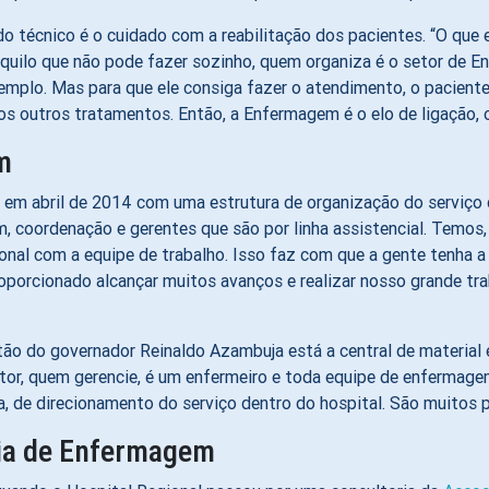
do técnico é o cuidado com a reabilitação dos pacientes. “O que e
o aquilo que não pode fazer sozinho, quem organiza é o setor de
xemplo. Mas para que ele consiga fazer o atendimento, o pacient
 outros tratamentos. Então, a Enfermagem é o elo de ligação, o v
m
a em abril de 2014 com uma estrutura de organização do serviç
coordenação e gerentes que são por linha assistencial. Temos, p
ucional com a equipe de trabalho. Isso faz com que a gente tenha 
oporcionado alcançar muitos avanços e realizar nosso grande tra
ão do governador Reinaldo Azambuja está a central de material e
etor, quem gerencie, é um enfermeiro e toda equipe de enfermagem
 de direcionamento do serviço dentro do hospital. São muitos p
ria de Enfermagem