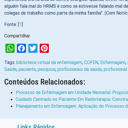
alguém fala mal do HRMS é como se estivesse falando mal de 
colegas de trabalho como parte da minha família”. (Com Notí
Fonte: [
1
]
Compartilhar
WhatsApp
Facebook
Twitter
Pinterest
Tags:
biblioteca virtual da enfermagem
,
COFEN
,
Enfermagem
,
Saúde
,
paciente
,
pesquisa
,
profissionais da saúde
,
profissional
Conteúdos Relacionados:
Processo de Enfermagem em Unidade Neonatal: Propos
Cuidado Centrado no Paciente Em Radioterapia: Constr
Planejamento em Enfermagem: Aplicação do Processo d
Links Rápidos