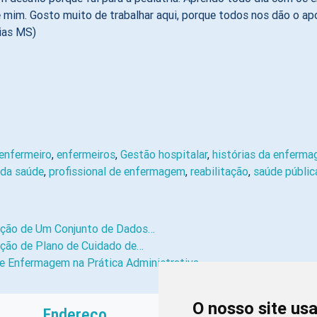
mim. Gosto muito de trabalhar aqui, porque todos nos dão o ap
cias MS)
enfermeiro
,
enfermeiros
,
Gestão hospitalar
,
histórias da enferm
 da saúde
,
profissional de enfermagem
,
reabilitação
,
saúde públic
ição de Um Conjunto de Dados…
ução de Plano de Cuidado de…
e Enfermagem na Prática Administrativa
O nosso site us
Endereço