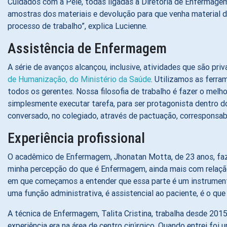
Cuidados com a Pele, todas ligadas à Diretoria de Enfermagem
amostras dos materiais e devolução para que venha material d
processo de trabalho”, explica Lucienne.
Assistência de Enfermagem
A série de avanços alcançou, inclusive, atividades que são pr
de Humanização, do Ministério da Saúde
. Utilizamos as ferra
todos os gerentes. Nossa filosofia de trabalho é fazer o melho
simplesmente executar tarefa, para ser protagonista dentro 
conversado, no colegiado, através de pactuação, corresponsabi
Experiência profissional
O acadêmico de Enfermagem, Jhonatan Motta, de 23 anos, faz 
minha percepção do que é Enfermagem, ainda mais com relação 
em que começamos a entender que essa parte é um instrumento 
uma função administrativa, é assistencial ao paciente, é o qu
A técnica de Enfermagem, Talita Cristina, trabalha desde 201
experiência era na área de centro cirúrgico. Quando entrei foi