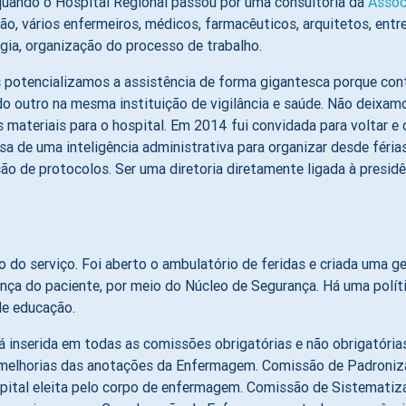
 quando o Hospital Regional passou por uma consultoria da
Assoc
ião, vários enfermeiros, médicos, farmacêuticos, arquitetos, entr
gia, organização do processo de trabalho.
 potencializamos a assistência de forma gigantesca porque con
do outro na mesma instituição de vigilância e saúde. Não deixa
os materiais para o hospital. Em 2014 fui convidada para voltar 
a de uma inteligência administrativa para organizar desde féria
o de protocolos. Ser uma diretoria diretamente ligada à presid
do serviço. Foi aberto o ambulatório de feridas e criada uma ge
nça do paciente, por meio do Núcleo de Segurança. Há uma polít
de educação.
tá inserida em todas as comissões obrigatórias e não obrigatóri
e melhorias das anotações da Enfermagem. Comissão de Padroniza
pital eleita pelo corpo de enfermagem. Comissão de Sistemati