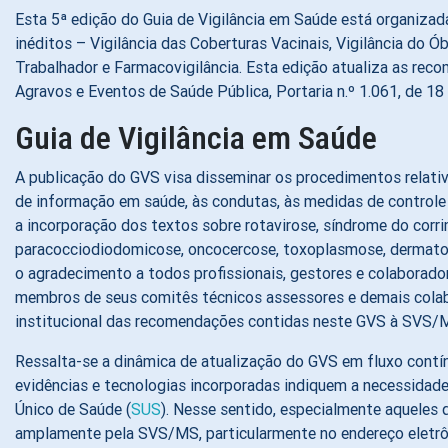
Esta 5ª edição do Guia de Vigilância em Saúde está organizad
inéditos – Vigilância das Coberturas Vacinais, Vigilância do Ó
Trabalhador e Farmacovigilância. Esta edição atualiza as rec
Agravos e Eventos de Saúde Pública, Portaria n.º 1.061, de 1
Guia de Vigilância em Saúde
A publicação do GVS visa disseminar os procedimentos relativ
de informação em saúde, às condutas, às medidas de controle 
a incorporação dos textos sobre rotavirose, síndrome do corri
paracocciodiodomicose, oncocercose, toxoplasmose, dermatoses
o agradecimento a todos profissionais, gestores e colaborad
membros de seus comitês técnicos assessores e demais colabora
institucional das recomendações contidas neste GVS à SVS/M
Ressalta-se a dinâmica de atualização do GVS em fluxo contí
evidências e tecnologias incorporadas indiquem a necessidade
Único de Saúde (
SUS
). Nesse sentido, especialmente aqueles q
amplamente pela SVS/MS, particularmente no endereço eletr