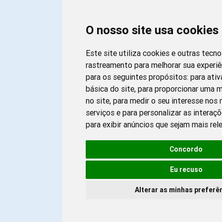
O nosso site usa cookies
Este site utiliza cookies e outras tecn
rastreamento para melhorar sua experi
para os seguintes propósitos:
para ativ
básica do site
,
para proporcionar uma m
no site
,
para medir o seu interesse nos
serviços e para personalizar as interaç
para exibir anúncios que sejam mais rel
Concordo
Eu recuso
Alterar as minhas preferê