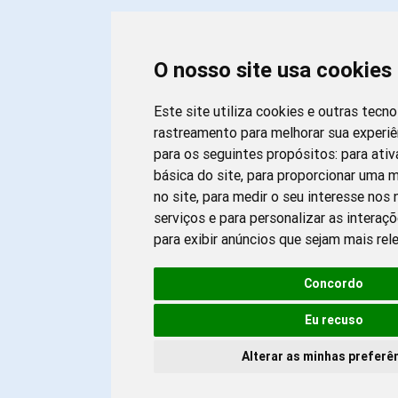
O nosso site usa cookies
Este site utiliza cookies e outras tecn
rastreamento para melhorar sua experi
para os seguintes propósitos:
para ativ
básica do site
,
para proporcionar uma m
no site
,
para medir o seu interesse nos
serviços e para personalizar as interaç
para exibir anúncios que sejam mais rel
Concordo
Eu recuso
Alterar as minhas preferê