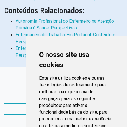
Conteúdos Relacionados:
Autonomia Profissional do Enfermeiro na Atenção
Primária à Saúde: Perspectivas…
Enfermagem do Trabalho Em Portugal: Contexto e
Perspectivas
Enfermagem Estética: Avanços, Dilemas e
O nosso site usa
Perspectivas
cookies
Links Rápidos
Este site utiliza cookies e outras
tecnologias de rastreamento para
Bibliotecas Corens
melhorar sua experiência de
navegação para os seguintes
Bases da Saúde
propósitos:
para ativar a
Bases de conhecimento
funcionalidade básica do site
,
para
proporcionar uma melhor experiência
Endereço
no site
,
para medir o seu interesse