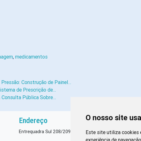
magem
,
medicamentos
 Pressão: Construção de Painel…
Sistema de Prescrição de…
à Consulta Pública Sobre…
O nosso site us
Endereço
Entrequadra Sul 208/209, Asa Sul, CEP: 70390-100
Este site utiliza cookies
experiência de navegação