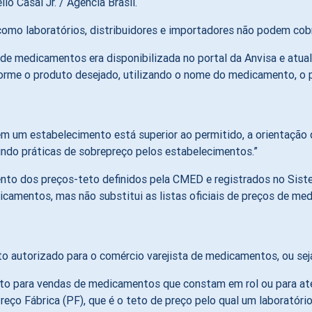
lo Casal Jr. / Agência Brasil.
 como laboratórios, distribuidores e importadores não podem co
 de medicamentos era disponibilizada no portal da Anvisa e atual
rme o produto desejado, utilizando o nome do medicamento, o pr
 um estabelecimento está superior ao permitido, a orientação 
indo práticas de sobrepreço pelos estabelecimentos.”
mento dos preços-teto definidos pela CMED e registrados no S
dicamentos, mas não substitui as listas oficiais de preços de 
utorizado para o comércio varejista de medicamentos, ou seja,
 para vendas de medicamentos que constam em rol ou para atend
eço Fábrica (PF), que é o teto de preço pelo qual um laboratór