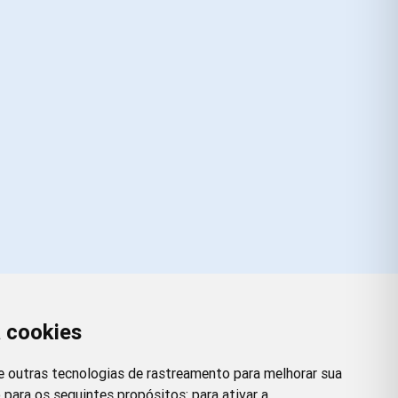
a cookies
Redes Sociais
Facebook
Instagram
Twitter
Pinterest
 e outras tecnologias de rastreamento para melhorar sua
 para os seguintes propósitos:
para ativar a