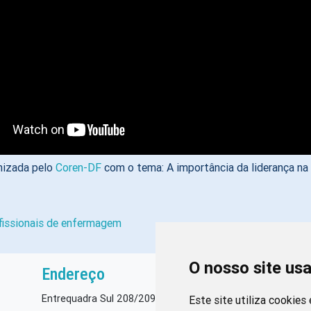
nizada pelo
Coren-DF
com o tema: A importância da liderança na
fissionais de enfermagem
O nosso site us
Endereço
Entrequadra Sul 208/209, Asa Sul, CEP: 70390-100
Este site utiliza cookies