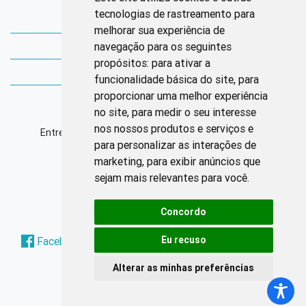
tecnologias de rastreamento para
Bibliotecas Corens
melhorar sua experiência de
navegação para os seguintes
Bases da Saúde
propósitos:
para ativar a
Bases de conhecimento
funcionalidade básica do site
,
para
proporcionar uma melhor experiência
Endereço
no site
,
para medir o seu interesse
nos nossos produtos e serviços e
Entrequadra Sul 208/209, Asa Sul, CEP: 70390-100
para personalizar as interações de
marketing
,
para exibir anúncios que
Horário de Funcionamento
sejam mais relevantes para você
.
Segunda à sexta: 8h às 17h
Concordo
Redes Sociais
Eu recuso
Facebook
Instagram
Twitter
Pinterest
Alterar as minhas preferências