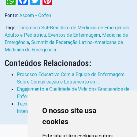
WhatsApp
Facebook
Twitter
Pinterest
Fonte:
Ascom - Cofen
Tags:
Congresso Sul-Brasileiro de Medicina de Emergência
Adulto e Pediátrica
,
Eventos de Enfermagem
,
Medicina de
Emergência
,
Summit da Federação Latino-Americana de
Medicina de Emergência
Conteúdos Relacionados:
Processo Educativo Com a Equipe de Enfermagem
Sobre Comunicação e Letramento em…
Engajamento e Qualidade de Vida dos Graduandos de
Enfermagem e Medicina
Tecnologia Educacional em Uma Unidade de Terapia
O nosso site usa
Intensiva Pediátrica: Construção…
cookies
Links Rápidos
Este site utiliza cookies e outras