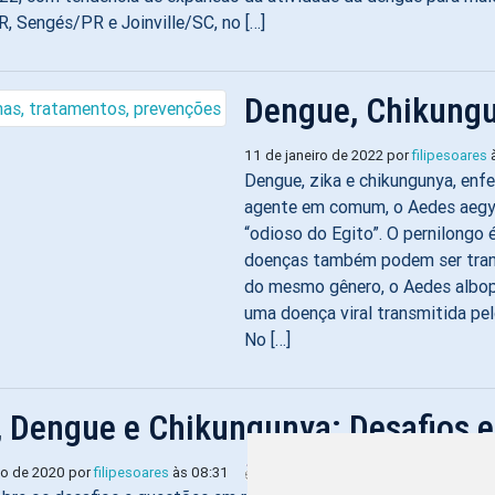
, Sengés/PR e Joinville/SC, no […]
Dengue, Chikungu
11 de janeiro de 2022 por
filipesoares
à
Dengue, zika e chikungunya, e
agente em comum, o Aedes aegypt
“odioso do Egito”. O pernilongo é
doenças também podem ser tran
do mesmo gênero, o Aedes albop
uma doença viral transmitida pe
No […]
, Dengue e Chikungunya: Desafios 
Imprimir
ho de 2020 por
filipesoares
às 08:31