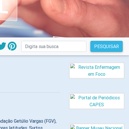
PESQUISAR
dação Getúlio Vargas (FGV),
res latitudes. Surtos