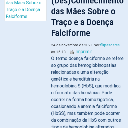
(Des)Conhecimento
das Mães Sobre o
Traço e a Doença
Falciforme
24 de novembro de 2021 por
filipesoares
Imprimir
às 15:13
O termo doença falciforme se refere
ao grupo das hemoglobinopatias
relacionadas a uma alteração
genética e hereditária na
hemoglobina S (HbS), que modifica
o formato das hemácias. Pode
ocorrer na forma homozigótica,
ocasionando a anemia falciforme
(HbSS), mas também pode ocorrer
da combinação da HbS com outros
tipos de hemoglobina alterados,