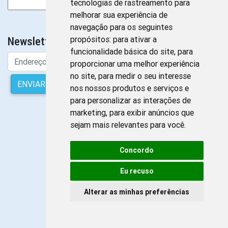
Pesquisar
tecnologias de rastreamento para
por:
melhorar sua experiência de
Sem Banners para exibir
navegação para os seguintes
propósitos:
para ativar a
Newsletter da Enfermagem
funcionalidade básica do site
,
para
proporcionar uma melhor experiência
no site
,
para medir o seu interesse
ENVIAR
nos nossos produtos e serviços e
para personalizar as interações de
marketing
,
para exibir anúncios que
sejam mais relevantes para você
.
Concordo
Eu recuso
Alterar as minhas preferências