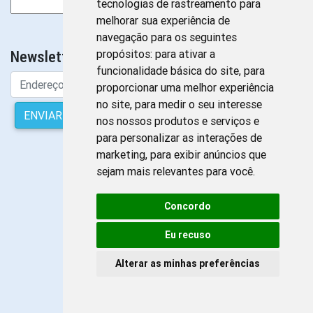
Pesquisar
tecnologias de rastreamento para
por:
melhorar sua experiência de
Sem Banners para exibir
navegação para os seguintes
propósitos:
para ativar a
Newsletter da Enfermagem
funcionalidade básica do site
,
para
proporcionar uma melhor experiência
no site
,
para medir o seu interesse
ENVIAR
nos nossos produtos e serviços e
para personalizar as interações de
marketing
,
para exibir anúncios que
sejam mais relevantes para você
.
Concordo
Eu recuso
Alterar as minhas preferências