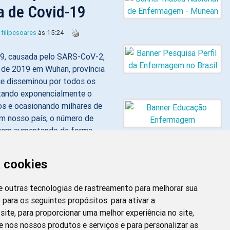
 de Covid-19
r
filipesoares
às 15:24
9, causada pelo SARS-CoV-2,
l de 2019 em Wuhan, província
 se disseminou por todos os
tando exponencialmente o
os e ocasionando milhares de
m nosso país, o número de
 vem aumentando de forma
dos e […]
a cookies
car Assistência a
 e outras tecnologias de rastreamento para melhorar sua
 para os seguintes propósitos:
para ativar a
site
,
para proporcionar uma melhor experiência no site
Newsletter da
,
e nos nossos produtos e serviços e para personalizar as
Enfermagem