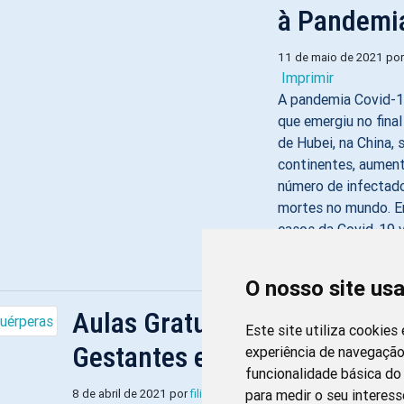
à Pandemia
11 de maio de 2021 po
Imprimir
A pandemia Covid-1
que emergiu no fina
de Hubei, na China,
continentes, aumen
número de infectad
mortes no mundo. E
casos da Covid-19
assimétrica em esta
O nosso site us
Aulas Gratuitas Para Qualifi
Este site utiliza cookies
Gestantes e Puérperas
experiência de navegação
funcionalidade básica do 
Imprimir
8 de abril de 2021 por
filipesoares
para medir o seu interess
às 14:59