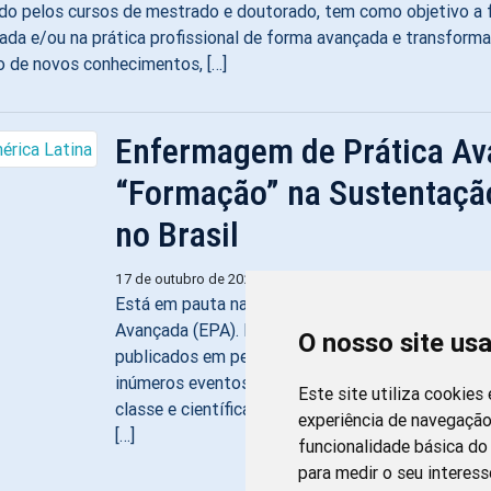
o pelos cursos de mestrado e doutorado, tem como objetivo a f
ada e/ou na prática profissional de forma avançada e transforma
o de novos conhecimentos, […]
Enfermagem de Prática Ava
“Formação” na Sustentaçã
no Brasil
Impr
17 de outubro de 2023 por
filipesoares
às 10:07
Está em pauta na área de enfermagem no Brasil 
Avançada (EPA). Especialmente a partir de 2015, 
O nosso site us
publicados em periódicos nacionais sobre a temát
inúmeros eventos científicos tendo a EPA como t
Este site utiliza cookies
classe e científicas têm empreendido esforços n
experiência de navegação
[…]
funcionalidade básica do 
para medir o seu interess