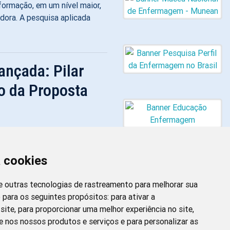
ormação, em um nível maior,
dora. A pesquisa aplicada
nçada: Pilar
o da Proposta
imir
o tema Enfermagem de Prática
identificam-se artigos
a cookies
ica e a realização de
emática central. Entidades de
 e outras tecnologias de rastreamento para melhorar sua
o sentido de discutirem sobre
 para os seguintes propósitos:
para ativar a
site
,
para proporcionar uma melhor experiência no site
,
Newsletter da
e nos nossos produtos e serviços e para personalizar as
Enfermagem