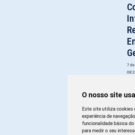
C
I
R
E
Ge
7 de
08:
As 
Com
O nosso site us
mud
pro
em 
Este site utiliza cookies
ben
experiência de navegação
sig
funcionalidade básica do 
pro
para medir o seu interess