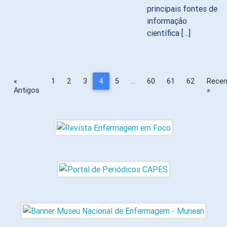
principais fontes de
informação
científica […]
«
1
2
3
4
5
…
60
61
62
Recen
Antigos
»