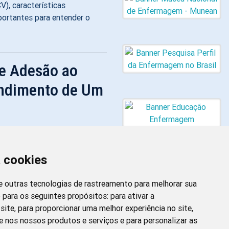
V), características
portantes para entender o
 e Adesão ao
endimento de Um
Imprimir
às 09:54
o de difícil compreensão,
equências traumáticas
a cookies
co e mental de quem sofre com
uências deste tipo de
 e outras tecnologias de rastreamento para melhorar sua
indesejada e infecções
 para os seguintes propósitos:
para ativar a
T). No campo da saúde, a
site
,
para proporcionar uma melhor experiência no site
,
Newsletter da
, adolescentes, mulheres e
e nos nossos produtos e serviços e para personalizar as
Enfermagem