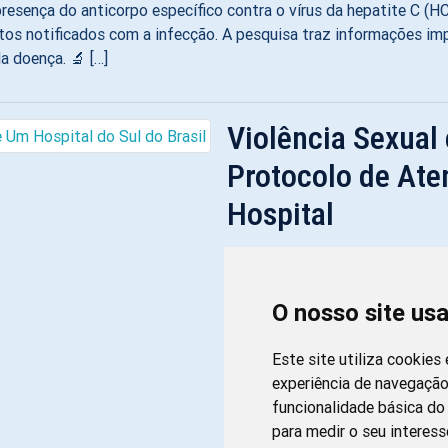
resença do anticorpo específico contra o vírus da hepatite C (HC
tos notificados com a infecção. A pesquisa traz informações im
a doença. 🔬 […]
Violência Sexual
Protocolo de At
Hospital
6 de outubro de 2021 por
filipesoares
A violência sexual é um fenômen
multifatorial, que produz cons
O nosso site us
relacionadas ao bem-estar físi
esta agressão. Entre as conseq
Este site utiliza cookies
violência, incluem-se gravidez 
experiência de navegação
sexualmente transmissíveis (IS
funcionalidade básica do 
violência sexual contra crianças
para medir o seu interess
pessoas idosas […]