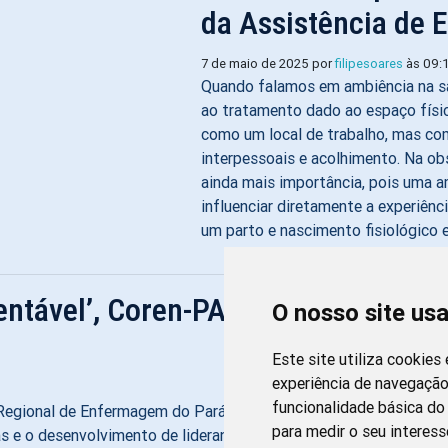
da Assistência de
7 de maio de 2025 por
filipesoares
às 09:
Quando falamos em ambiência na s
ao tratamento dado ao espaço físi
como um local de trabalho, mas co
interpessoais e acolhimento. Na ob
ainda mais importância, pois uma a
influenciar diretamente a experiênc
um parto e nascimento fisiológico 
tável’, Coren-PA Quer Colocar a P
O nosso site us
Este site utiliza cookies
experiência de navegação
funcionalidade básica do 
o Regional de Enfermagem do Pará (Coren-PA) apresentou o mo
para medir o seu interess
stas e o desenvolvimento de lideranças capazes de representar a