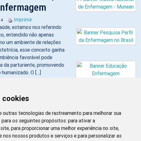
 Enfermagem
Imprimir
14
aúde, estamos nos referindo
co, entendido não apenas
mo um ambiente de relações
stetrícia, esse conceito ganha
mbiência favorável pode
ia da parturiente, promovendo
e humanizado. O […]
rofissão no
a cookies
 e outras tecnologias de rastreamento para melhorar sua
 para os seguintes propósitos:
para ativar a
site
,
para proporcionar uma melhor experiência no site
,
vimento “Enfermagem
Newsletter da
e nos nossos produtos e serviços e para personalizar as
 Enfermagem nas discussões de
Enfermagem