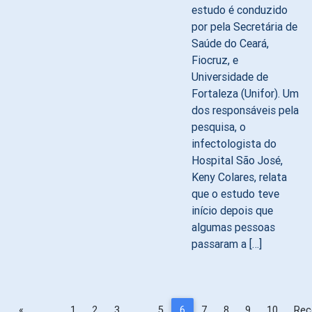
estudo é conduzido
por pela Secretária de
Saúde do Ceará,
Fiocruz, e
Universidade de
Fortaleza (Unifor). Um
dos responsáveis pela
pesquisa, o
infectologista do
Hospital São José,
Keny Colares, relata
que o estudo teve
início depois que
algumas pessoas
passaram a […]
«
1
2
3
…
5
6
7
8
9
10
Rec